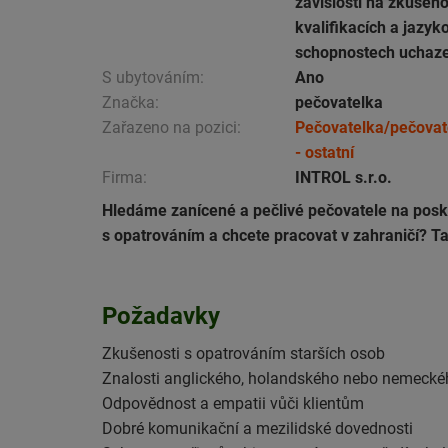
závislosti na zkušen
kvalifikacích a jazyk
schopnostech uchaz
S ubytováním:
Ano
Značka:
pečovatelka
Zařazeno na pozici:
Pečovatelka/pečovat
- ostatní
Firma:
INTROL s.r.o.
Hledáme zanícené a pečlivé pečovatele na posky
s opatrováním a chcete pracovat v zahraničí? Tato
Požadavky
Zkušenosti s opatrováním starších osob
Znalosti anglického, holandského nebo nemecké
Odpovědnost a empatii vůči klientům
Dobré komunikační a mezilidské dovednosti