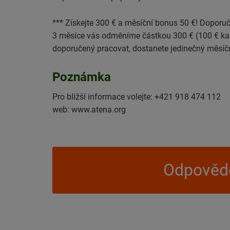
*** Získejte 300 € a měsíční bonus 50 €! Doporu
3 měsíce vás odměníme částkou 300 € (100 € kaž
doporučený pracovat, dostanete jedinečný měsíčn
Poznámka
Pro bližší informace volejte: +421 918 474 112
web: www.atena.org
Odpovědě