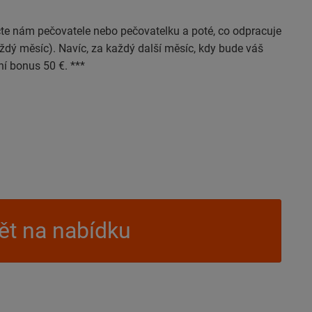
čte nám pečovatele nebo pečovatelku a poté, co odpracuje
dý měsíc). Navíc, za každý další měsíc, kdy bude váš
í bonus 50 €. ***
t na nabídku