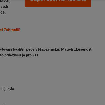
ostech,
ových
eče.
el Zahraničí
tování kvalitní péče v Nizozemsku. Máte-li zkušenosti
 příležitost je pro vás!
ho jazyka