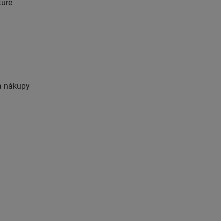
tuře
 a nákupy