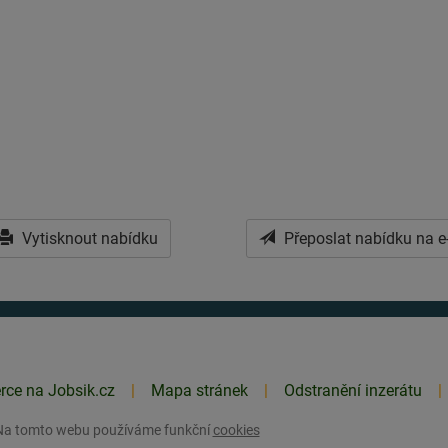
Vytisknout nabídku
Přeposlat nabídku na e
erce na Jobsik.cz
Mapa stránek
Odstranění inzerátu
Na tomto webu používáme funkční
cookies