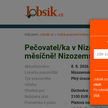
Kde jsem:
Jobsik.cz
»
Volná pracovní místa
»
Pečovatel/
Pečovatel/ka v Nizozem
měsíčně! Nizozemsko
Aktualizováno:
8. 8. 2026
Lokalita pracoviště:
Nizozemsko
Typ pracovního
Plný úvazek
Jobsik.cz
vztahu:
okolí
.
Po odeslá
Vhodné pro:
Důchodce
více
Nabízený plat:
2100 EUR za měsíc
Poznámka k platu:
Platová nabídka se mů