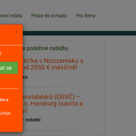
ovní místa
Práce do e-mailu
Pro firmy
×
Našli jsme podobné nabídky
!
Pečovatel/ka v Nizozemsku s
platem od 2050 € měsíčně!
Nizozemsko
Dvojice instalatérů (OSVČ) –
tní a
Německo, Hamburg (sanita a
radiátory)
údaje.
Zahraničí - ostatní