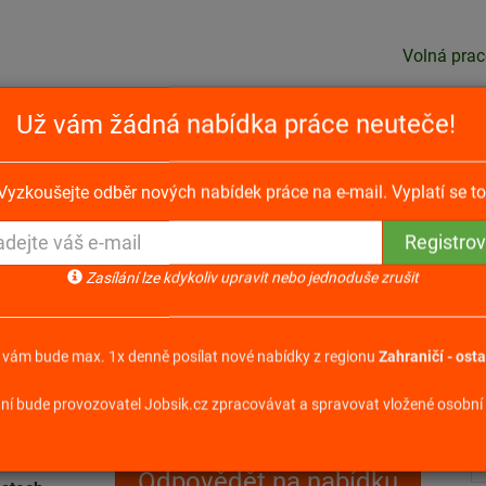
Volná prac
Už vám žádná nabídka práce neuteče!
ka v Nizozemsku s platem od 2100 € měsíčně!
Vyzkoušejte odběr nových nabídek práce na e-mail. Vyplatí se to
sku s platem od 2100 €
Zasílání lze kdykoliv upravit nebo jednoduše zrušit
 vám bude max. 1x denně posílat nové nabídky z regionu
Zahraničí - osta
ní bude provozovatel Jobsik.cz zpracovávat a spravovat vložené osobní 
že lišit v
Odpovědět na nabídku