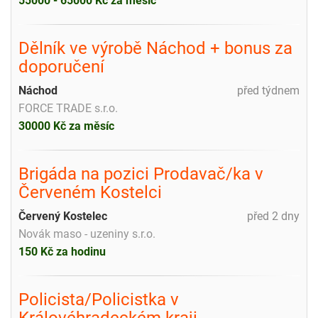
55000 - 65000 Kč za měsíc
Dělník ve výrobě Náchod + bonus za
doporučení
Náchod
před týdnem
FORCE TRADE s.r.o.
30000 Kč za měsíc
Brigáda na pozici Prodavač/ka v
Červeném Kostelci
Červený Kostelec
před 2 dny
Novák maso - uzeniny s.r.o.
150 Kč za hodinu
Policista/Policistka v
Královéhradeckém kraji