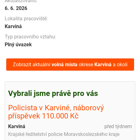
Aktualizováno:
6. 6. 2026
Lokalita pracoviště:
Karviná
Typ pracovního vztahu:
Plný úvazek
Zobrazit aktuální
volná místa
okrese
Karviná
a okolí
Vybrali jsme právě pro vás
Policista v Karviné, náborový
příspěvek 110.000 Kč
Karviná
před týdnem
Krajské ředitelství policie Moravskoslezského kraje