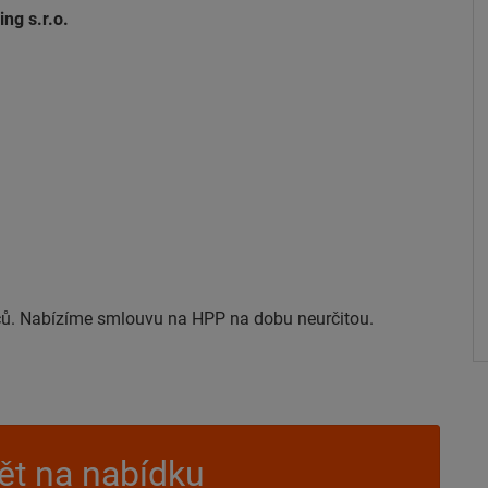
ng s.r.o.
ů. Nabízíme smlouvu na HPP na dobu neurčitou.
t na nabídku