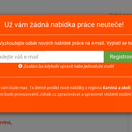
Volná prac
Už vám žádná nabídka práce neuteče!
ostrahy Karviná - pro OZP
Vyzkoušejte odběr nových nabídek práce na e-mail. Vyplatí se to
ná - pro OZP
Zasílání lze kdykoliv upravit nebo jednoduše zrušit
 vám bude max. 1x denně posílat nové nabídky z regionu
Karviná a okolí
.
Odpovědět na nabídku
ní bude provozovatel Jobsik.cz zpracovávat a spravovat vložené osobní 
rviná
,