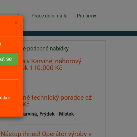
ovní místa
Práce do e-mailu
Pro firmy
×
Našli jsme podobné nabídky
!
Policista v Karviné, náborový
příspěvek 110.000 Kč
Karviná
Obchodně technický poradce až
70.000 Kč
údaje.
Ostrava, Karviná, Frýdek - Místek
Nástup ihned! Operátor výroby v