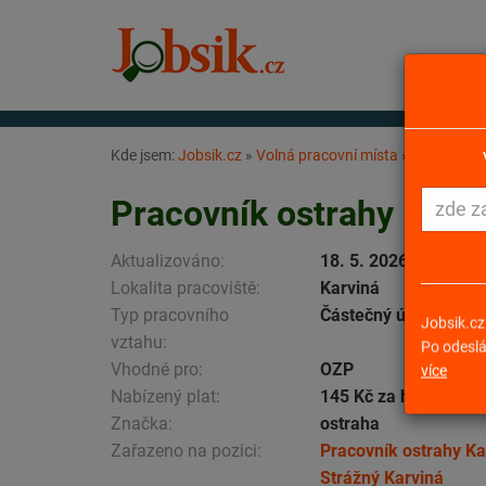
Kde jsem:
Jobsik.cz
»
Volná pracovní místa
»
Pracovník 
Pracovník ostrahy Karvi
Aktualizováno:
18. 5. 2026
Lokalita pracoviště:
Karviná
Typ pracovního
Částečný úvazek
vztahu:
Jobsik.cz
Vhodné pro:
OZP
Po odeslá
Nabízený plat:
145 Kč za hodinu
více
Značka:
ostraha
Zařazeno na pozici:
Pracovník ostrahy Ka
Strážný Karviná