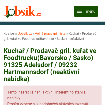
Kde jsem:
Jobsik.cz
»
Volná pracovní místa
»
Kuchař / Prodavač
gril. kuřat ve Foodtrucku(Bavorsko / Sasko) není aktivní
Kuchař / Prodavač gril. kuřat ve
Foodtrucku(Bavorsko / Sasko)
91325 Adelsdorf / 09232
Hartmannsdorf (neaktivní
nabídka)
Tento inzerát již není aktivní. Inzerent ho stáhl z
nabídky.
Prosím vyberte si z podobných aktivních inzerátů.