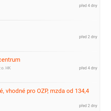
před 4 dny
před 2 dny
 centrum
r.o. HK
před 4 dny
vé, vhodné pro OZP, mzda od 134,4
před 2 dny