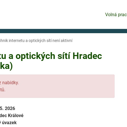
Volná prac
chnik internetu a optických sítí není aktivní
tu a optických sítí Hradec
dka)
 z nabídky.
tů.
 5. 2026
dec Králové
ý úvazek