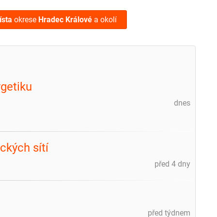
ísta
okrese
Hradec Králové
a okolí
getiku
dnes
ckých sítí
před 4 dny
před týdnem