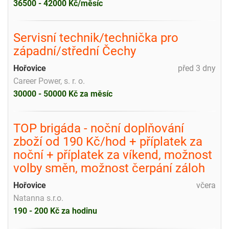
36500 - 42000 Kč/měsíc
Servisní technik/technička pro
západní/střední Čechy
Hořovice
před 3 dny
Career Power, s. r. o.
30000 - 50000 Kč za měsíc
TOP brigáda - noční doplňování
zboží od 190 Kč/hod + příplatek za
noční + příplatek za víkend, možnost
volby směn, možnost čerpání záloh
Hořovice
včera
Natanna s.r.o.
190 - 200 Kč za hodinu