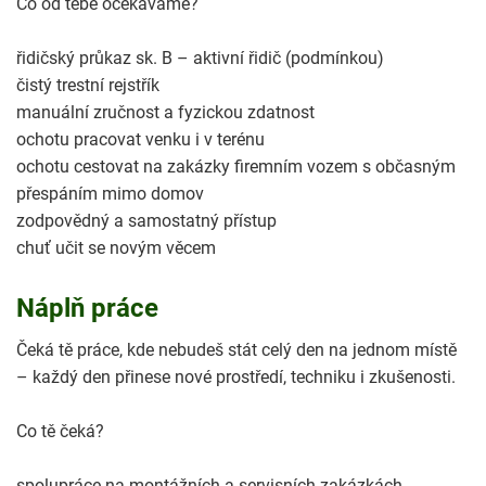
Co od tebe očekáváme?
řidičský průkaz sk. B – aktivní řidič (podmínkou)
čistý trestní rejstřík
manuální zručnost a fyzickou zdatnost
ochotu pracovat venku i v terénu
ochotu cestovat na zakázky firemním vozem s občasným
přespáním mimo domov
zodpovědný a samostatný přístup
chuť učit se novým věcem
Náplň práce
Čeká tě práce, kde nebudeš stát celý den na jednom místě
– každý den přinese nové prostředí, techniku i zkušenosti.
Co tě čeká?
spolupráce na montážních a servisních zakázkách