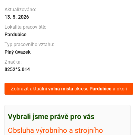
Aktualizováno:
13. 5. 2026
Lokalita pracoviště:
Pardubice
Typ pracovního vztahu:
Plný úvazek
Značka:
8252*5.014
Zobrazit aktuální
volná místa
okrese
Pardubice
a okolí
Vybrali jsme právě pro vás
Obsluha výrobního a strojního