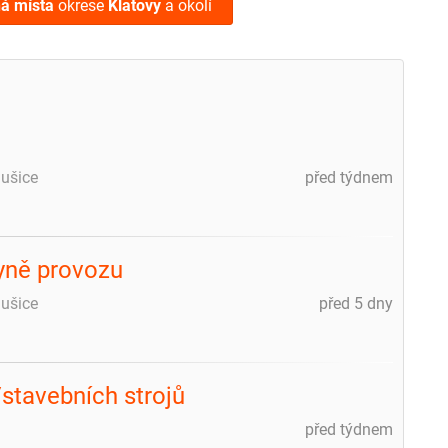
ná místa
okrese
Klatovy
a okolí
ušice
před týdnem
yně provozu
ušice
před 5 dny
stavebních strojů
před týdnem