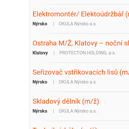
Elektromontér/ Elektoúdržbář (
Nýrsko
OKULA Nýrsko a.s.
Ostraha M/Ž, Klatovy – noční s
Klatovy
PROTECTON HOLDING, a.s.
Seřizovač vstřikovacích lisů (
Nýrsko
OKULA Nýrsko a.s.
Skladový dělník (m/ž)
Nýrsko
OKULA Nýrsko a.s.