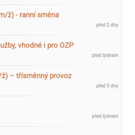
m/ž) - ranní směna
před 2 dny
lužby, vhodné i pro OZP
před týdnem
m/ž) – třísměnný provoz
před 5 dny
před týdnem