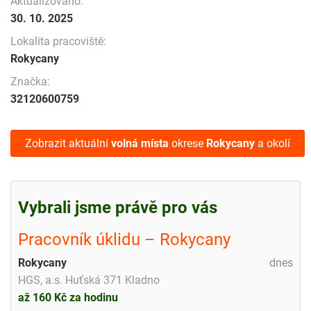
Aktualizováno:
30. 10. 2025
Lokalita pracoviště:
Rokycany
Značka:
32120600759
Zobrazit aktuální
volná místa
okrese
Rokycany
a okolí
Vybrali jsme právě pro vás
Pracovník úklidu – Rokycany
Rokycany
dnes
HGS, a.s. Huťská 371 Kladno
až 160 Kč za hodinu