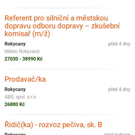
Referent pro silniční a městskou
dopravu odboru dopravy – zkušební
komisař (m/ž)
Rokycany
před 4 dny
Město Rokycany
27030 - 38990 Kč
Prodavač/ka
Rokycany
před 4 dny
ABS, spol. s r.o.
26880 Kč
Řidič(ka) - rozvoz pečiva, sk. B
Rokycany
před týdnem