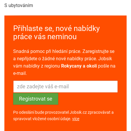
S ubytováním
Přihlaste se, nové nabídky
práce vás neminou
Snadná pomoc při hledání práce. Zaregistrujte se
a nepřijdete o žádné nové nabídky práce. Jobsik
vám nabídky z regionu
Rokycany a okolí
pošle na
e-mail.
Po odeslání bude provozovatel Jobsik.cz zpracovávat a
spravovat vložené osobní údaje.
více