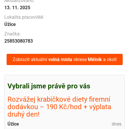
Aktualizováno:
13. 11. 2025
Lokalita pracoviště:
Úžice
Značka:
25853080783
Zobrazit aktuální
volná místa
okrese
Mělník
a okolí
Vybrali jsme právě pro vás
Rozvážej krabičkové diety firemní
dodávkou – 190 Kč/hod + výplata
druhý den!
Úžice
dnes