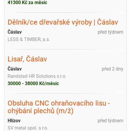
41300 Kč za měsíc
Dělník/ce dřevařské výroby | Čáslav
Čáslav
před týdnem
LESS & TIMBER, a.s.
Lisař, Čáslav
Čáslav
před 2 dny
Randstad HR Solutions s.r.o.
30000 - 38000 Kč/měsíc
Obsluha CNC ohraňovacího lisu -
ohýbání plechů (m/ž)
Hlízov
před týdnem
SV metal spol. s r.o.