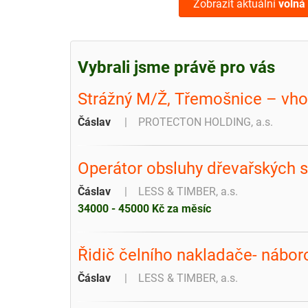
Zobrazit aktuální
volná
Vybrali jsme právě pro vás
Strážný M/Ž, Třemošnice – vho
Čáslav
PROTECTON HOLDING, a.s.
Operátor obsluhy dřevařských s
Čáslav
LESS & TIMBER, a.s.
34000 - 45000 Kč za měsíc
Řidič čelního nakladače- nábor
Čáslav
LESS & TIMBER, a.s.