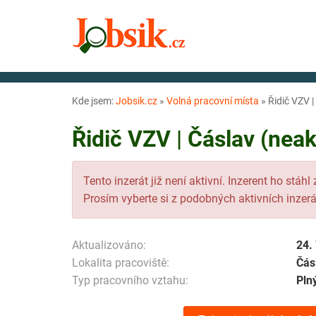
Kde jsem:
Jobsik.cz
»
Volná pracovní místa
»
Řidič VZV |
Řidič VZV | Čáslav (neak
Tento inzerát již není aktivní. Inzerent ho stáhl
Prosím vyberte si z podobných aktivních inzerá
Aktualizováno:
24.
Lokalita pracoviště:
Čás
Typ pracovního vztahu:
Pln