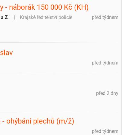
ky - náborák 150 000 Kč (KH)
 a Z
Krajské ředitelství policie
před týdnem
slav
před týdnem
před 2 dny
 - ohýbání plechů (m/ž)
před týdnem