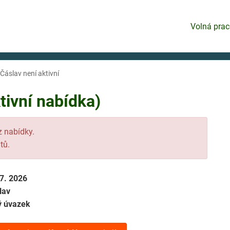
Volná prac
 Čáslav není aktivní
tivní nabídka)
 z nabídky.
tů.
 7. 2026
lav
ý úvazek