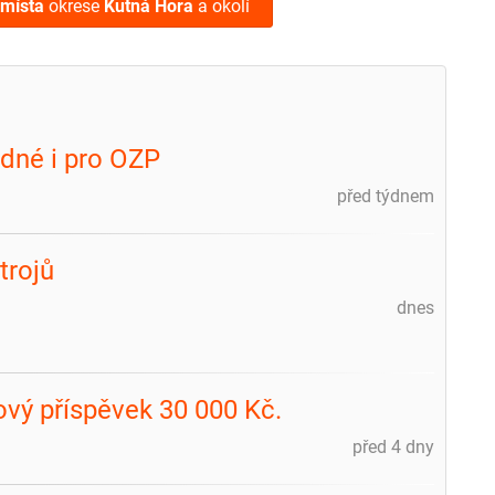
 místa
okrese
Kutná Hora
a okolí
dné i pro OZP
před týdnem
trojů
dnes
ový příspěvek 30 000 Kč.
před 4 dny