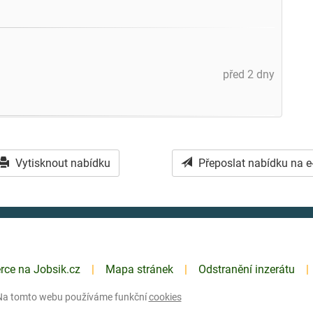
před 2 dny
Vytisknout nabídku
Přeposlat nabídku na e
erce na Jobsik.cz
Mapa stránek
Odstranění inzerátu
Na tomto webu používáme funkční
cookies