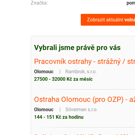
Značka:
pom
Zobrazit aktuální
voln
Vybrali jsme právě pro vás
Pracovník ostrahy - strážný / 
Olomouc
Rambrok, s.r.o.
27500 - 32000 Kč za měsíc
Ostraha Olomouc (pro OZP) - a
Olomouc
Silvermen s.r.o.
144 - 151 Kč za hodinu