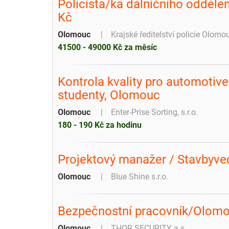
Policista/ka dálničního odděle
Kč
Olomouc
Krajské ředitelství policie Olomo
41500 - 49000 Kč za měsíc
Kontrola kvality pro automotive
studenty, Olomouc
Olomouc
Enter-Prise Sorting, s.r.o.
180 - 190 Kč za hodinu
Projektový manažer / Stavbyv
Olomouc
Blue Shine s.r.o.
Bezpečnostní pracovník/Olom
Olomouc
THOR SECURITY a.s.