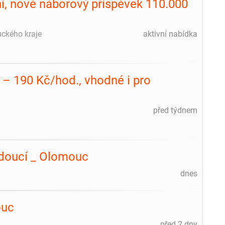
ní, nově náborový příspěvek 110.000
uckého kraje
aktivní nabídka
 – 190 Kč/hod., vhodné i pro
před týdnem
edoucí _ Olomouc
dnes
ouc
před 2 dny