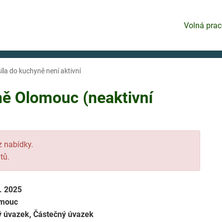
Volná prac
la do kuchyně není aktivní
ě Olomouc (neaktivní
 z nabídky.
tů.
9. 2025
mouc
ý úvazek, Částečný úvazek