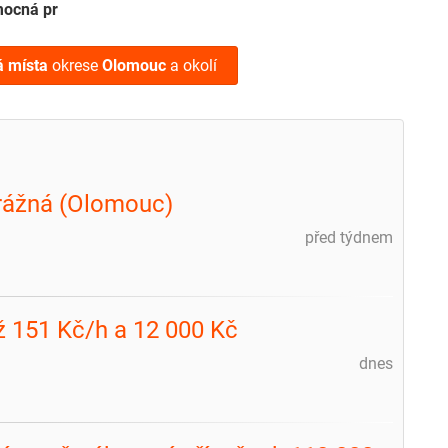
ocná pr
á místa
okrese
Olomouc
a okolí
strážná (Olomouc)
před týdnem
ž 151 Kč/h a 12 000 Kč
dnes