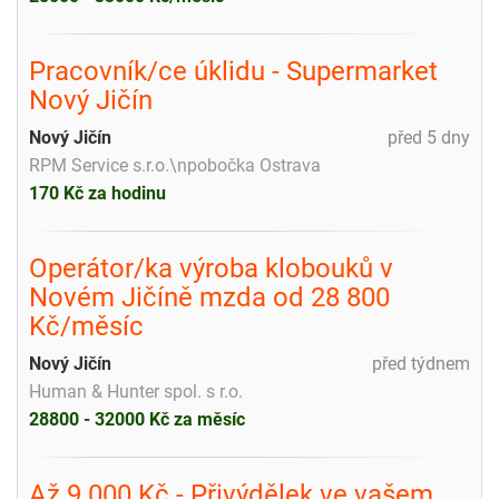
Pracovník/ce úklidu - Supermarket
Nový Jičín
Nový Jičín
před 5 dny
RPM Service s.r.o.\npobočka Ostrava
170 Kč za hodinu
Operátor/ka výroba klobouků v
Novém Jičíně mzda od 28 800
Kč/měsíc
Nový Jičín
před týdnem
Human & Hunter spol. s r.o.
28800 - 32000 Kč za měsíc
Až 9.000 Kč - Přivýdělek ve vašem