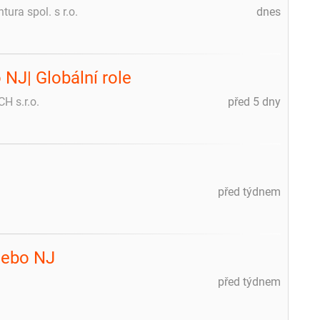
ra spol. s r.o.
dnes
 NJ| Globální role
H s.r.o.
před 5 dny
před týdnem
m
 nebo NJ
.
před týdnem