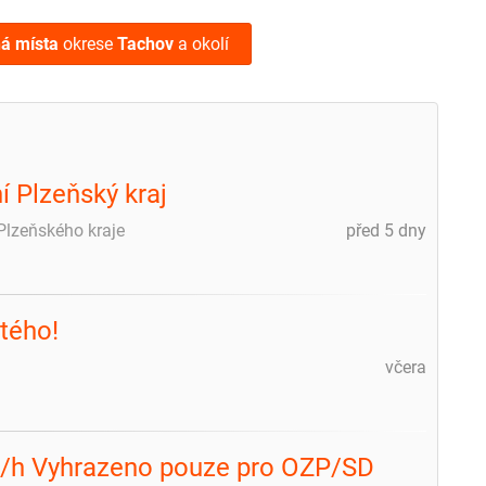
ná místa
okrese
Tachov
a okolí
í Plzeňský kraj
e Plzeňského kraje
před 5 dny
tého!
včera
m
Kč/h Vyhrazeno pouze pro OZP/SD