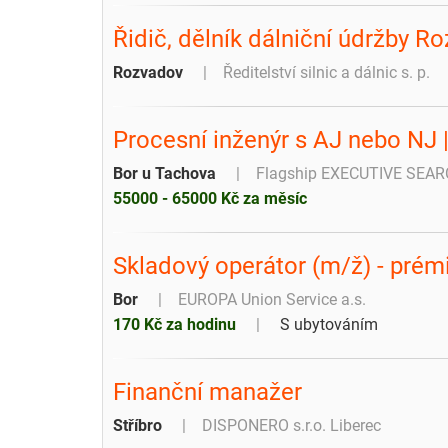
Řidič, dělník dálniční údržby R
Rozvadov
Ředitelství silnic a dálnic s. p.
Procesní inženýr s AJ nebo NJ |
Bor u Tachova
Flagship EXECUTIVE SEARC
55000 - 65000 Kč za měsíc
Skladový operátor (m/ž) - prém
Bor
EUROPA Union Service a.s.
170 Kč za hodinu
S ubytováním
Finanční manažer
Stříbro
DISPONERO s.r.o. Liberec