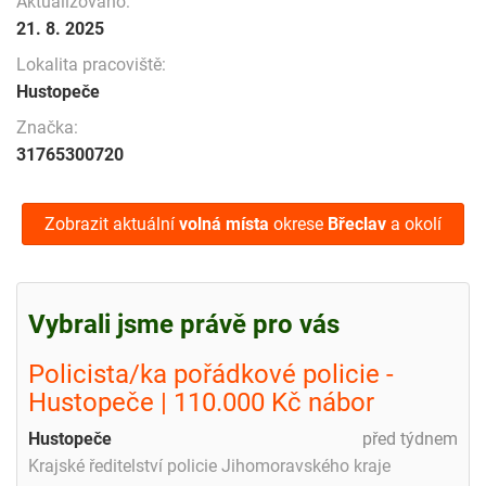
Aktualizováno:
21. 8. 2025
Lokalita pracoviště:
Hustopeče
Značka:
31765300720
Zobrazit aktuální
volná místa
okrese
Břeclav
a okolí
Vybrali jsme právě pro vás
Policista/ka pořádkové policie -
Hustopeče | 110.000 Kč nábor
Hustopeče
před týdnem
Krajské ředitelství policie Jihomoravského kraje