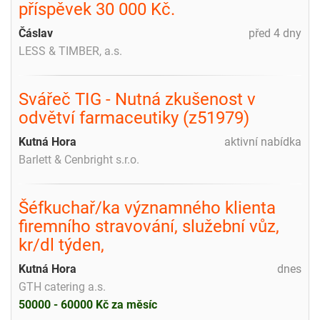
příspěvek 30 000 Kč.
Čáslav
před 4 dny
LESS & TIMBER, a.s.
Svářeč TIG - Nutná zkušenost v
odvětví farmaceutiky (z51979)
Kutná Hora
aktivní nabídka
Barlett & Cenbright s.r.o.
Šéfkuchař/ka významného klienta
firemního stravování, služební vůz,
kr/dl týden,
Kutná Hora
dnes
GTH catering a.s.
50000 - 60000 Kč za měsíc