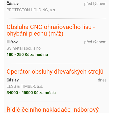
Čáslav
před týdnem
PROTECTON HOLDING, a.s.
Obsluha CNC ohraňovacího lisu -
ohýbání plechů (m/ž)
Hlízov
před týdnem
SV metal spol. s r.o.
180 - 250 Kč za hodinu
Operátor obsluhy dřevařských strojů
Čáslav
dnes
LESS & TIMBER, a.s.
34000 - 45000 Kč za měsíc
Řidič čelního nakladače- náborový