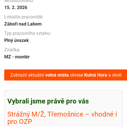
Aktualizováno:
15. 2. 2026
Lokalita pracoviště:
Záboří nad Labem
Typ pracovního vztahu:
Plný úvazek
Značka:
MZ - montér
Zobrazit aktuální
volná místa
okrese
Kutná Hora
a okolí
Vybrali jsme právě pro vás
Strážný M/Ž, Třemošnice – vhodné i
pro OZP