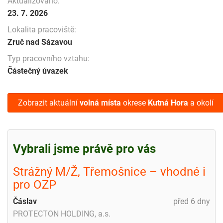
Aktualizováno:
23. 7. 2026
Lokalita pracoviště:
Zruč nad Sázavou
Typ pracovního vztahu:
Částečný úvazek
Zobrazit aktuální
volná místa
okrese
Kutná Hora
a okolí
Vybrali jsme právě pro vás
Strážný M/Ž, Třemošnice – vhodné i
pro OZP
Čáslav
před 6 dny
PROTECTON HOLDING, a.s.