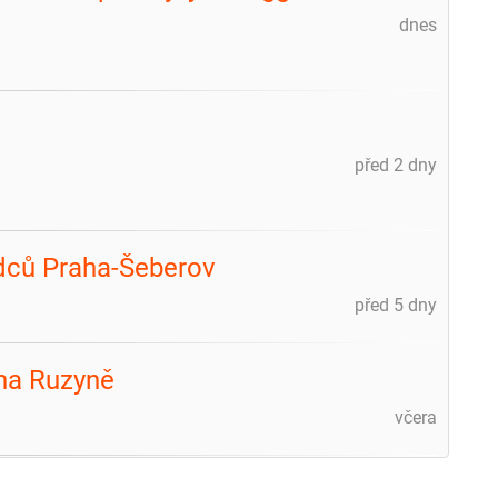
dnes
před 2 dny
dců Praha-Šeberov
před 5 dny
aha Ruzyně
včera