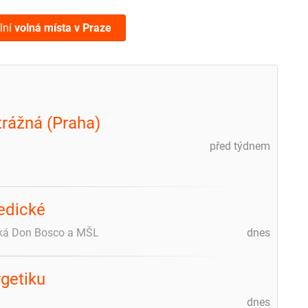
lní
volná místa
v Praze
trážná (Praha)
před týdnem
edické
ická Don Bosco a MŠL
dnes
getiku
dnes