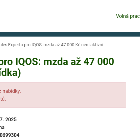
Volná prac
les Experta pro IQOS: mzda až 47 000 Kč není aktivní
pro IQOS: mzda až 47 000
ídka)
 z nabídky.
tů.
 7. 2025
ha
0699304