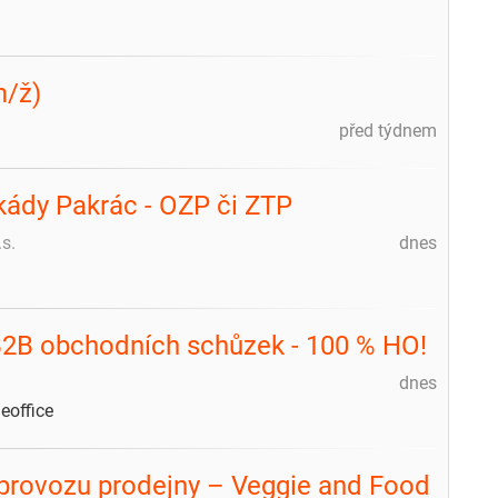
m/ž)
před týdnem
ády Pakrác - OZP či ZTP
s.
dnes
B2B obchodních schůzek - 100 % HO!
dnes
office
 provozu prodejny – Veggie and Food