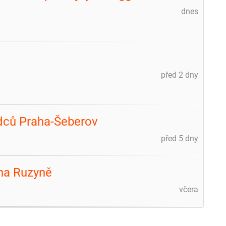
dnes
před 2 dny
dců Praha-Šeberov
před 5 dny
aha Ruzyně
včera