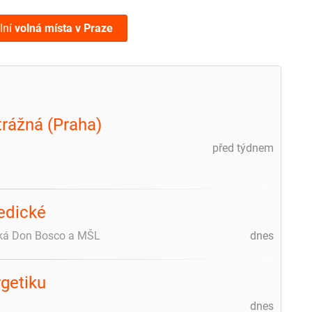
lní
volná místa
v Praze
trážná (Praha)
před týdnem
edické
ická Don Bosco a MŠL
dnes
getiku
dnes