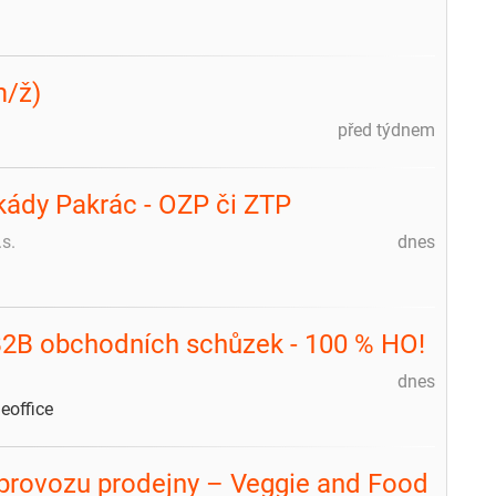
m/ž)
před týdnem
ády Pakrác - OZP či ZTP
s.
dnes
B2B obchodních schůzek - 100 % HO!
dnes
office
 provozu prodejny – Veggie and Food