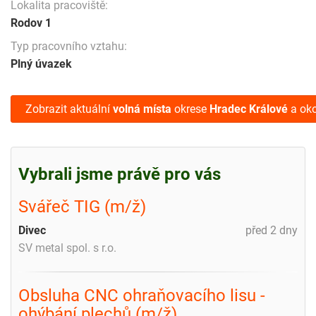
Lokalita pracoviště:
Rodov 1
Typ pracovního vztahu:
Plný úvazek
Zobrazit aktuální
volná místa
okrese
Hradec Králové
a oko
Vybrali jsme právě pro vás
Svářeč TIG (m/ž)
Divec
před 2 dny
SV metal spol. s r.o.
Obsluha CNC ohraňovacího lisu -
ohýbání plechů (m/ž)