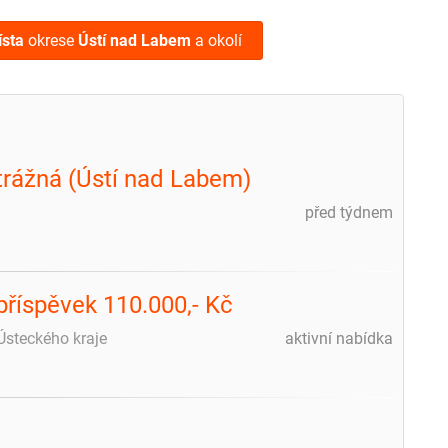
ísta
okrese
Ústí nad Labem
a okolí
strážná (Ústí nad Labem)
před týdnem
příspěvek 110.000,- Kč
 Ústeckého kraje
aktivní nabídka
m