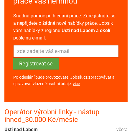
práce vás neminou
Snadná pomoc při hledání práce. Zaregistrujte se
a nepřijdete o žádné nové nabídky práce. Jobsik
vám nabídky z regionu
Ústí nad Labem a okolí
pošle na e-mail.
Po odeslání bude provozovatel Jobsik.cz zpracovávat a
spravovat vložené osobní údaje.
více
Operátor výrobní linky - nástup
ihned_30.000 Kč/měsíc
Ústí nad Labem
včera