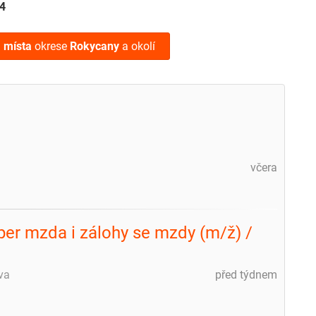
4
 místa
okrese
Rokycany
a okolí
včera
uper mzda i zálohy se mzdy (m/ž) /
va
před týdnem
m