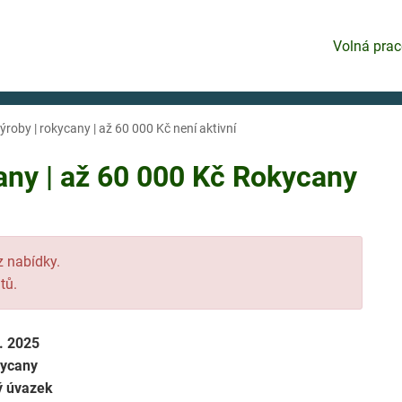
Volná prac
roby | rokycany | až 60 000 Kč není aktivní
any | až 60 000 Kč Rokycany
 z nabídky.
tů.
8. 2025
ycany
ý úvazek