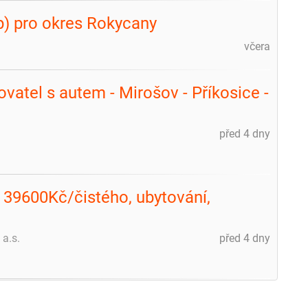
p) pro okres Rokycany
včera
vatel s autem - Mirošov - Příkosice -
před 4 dny
 39600Kč/čistého, ubytování,
 a.s.
před 4 dny
m