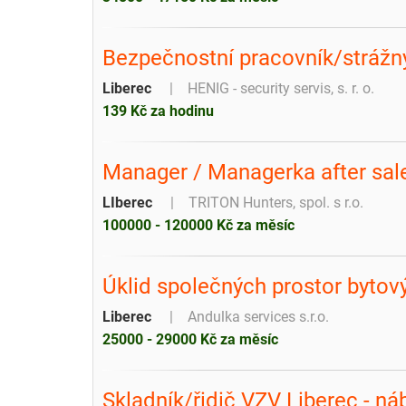
Bezpečnostní pracovník/strážný
Liberec
HENIG - security servis, s. r. o.
139 Kč za hodinu
Manager / Managerka after sales
LIberec
TRITON Hunters, spol. s r.o.
100000 - 120000 Kč za měsíc
Úklid společných prostor byto
Liberec
Andulka services s.r.o.
25000 - 29000 Kč za měsíc
Skladník/řidič VZV Liberec - n