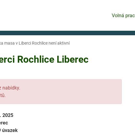
Volná prac
a masa v Liberci Rochlice není aktivní
erci Rochlice Liberec
 z nabídky.
tů.
8. 2025
erec
ý úvazek