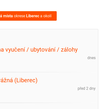
ná místa
okrese
Liberec
a okolí
a vyučení / ubytování / zálohy
dnes
m
rážná (Liberec)
před 2 dny