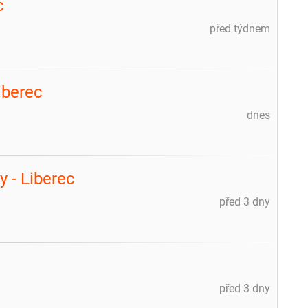
c
před týdnem
iberec
dnes
y - Liberec
před 3 dny
před 3 dny