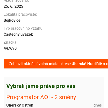
Aktualizováno:
25. 6. 2025
Lokalita pracoviště:
Bojkovice
Typ pracovního vztahu:
Částečný úvazek
Značka:
447698
Zobrazit aktuální
volná místa
okrese
Uherské Hradiště
a o
Vybrali jsme právě pro vás
Programátor AOI - 2 směny
Uherský Ostroh
dnes