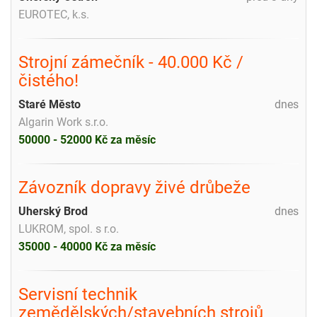
EUROTEC, k.s.
Strojní zámečník - 40.000 Kč /
čistého!
Staré Město
dnes
Algarin Work s.r.o.
50000 - 52000 Kč za měsíc
Závozník dopravy živé drůbeže
Uherský Brod
dnes
LUKROM, spol. s r.o.
35000 - 40000 Kč za měsíc
Servisní technik
zemědělských/stavebních strojů