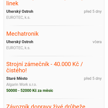
linek
Uherský Ostroh
před 5 dny
EUROTEC, k.s.
Mechatronik
Uherský Ostroh
včera
EUROTEC, k.s.
Strojní zámečník - 40.000 Kč /
čistého!
Staré Město
před 5 dny
Algarin Work s.r.o.
50000 - 52000 Kč za měsíc
Závozník dopravy živé drůbeže