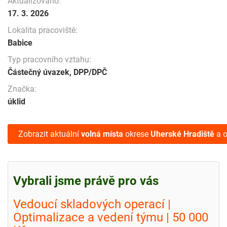
Aktualizováno:
17. 3. 2026
Lokalita pracoviště:
Babice
Typ pracovního vztahu:
Částečný úvazek, DPP/DPČ
Značka:
úklid
Zobrazit aktuální
volná místa
okrese
Uherské Hradiště
a o
Vybrali jsme právě pro vás
Vedoucí skladových operací |
Optimalizace a vedení týmu | 50 000