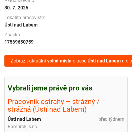
Aktualizováno:
30. 7. 2025
Lokalita pracoviště:
Ústí nad Labem
Značka:
17569630759
Zobrazit aktuální
volná místa
okrese
Ústí nad Labem
a oko
Vybrali jsme právě pro vás
Pracovník ostrahy – strážný /
strážná (Ústí nad Labem)
Ústí nad Labem
před týdnem
Rambrok, s.r.o.