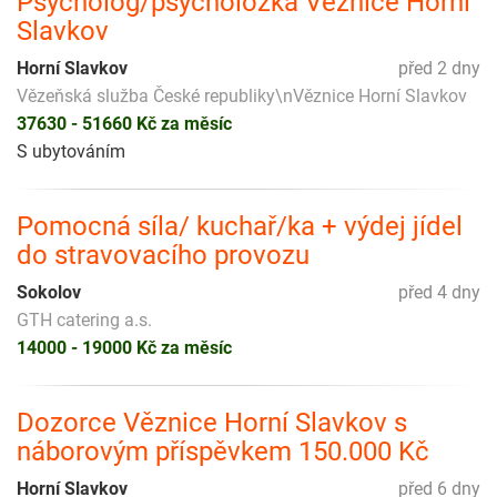
Psycholog/psycholožka Věznice Horní
Slavkov
Horní Slavkov
před 2 dny
Vězeňská služba České republiky\nVěznice Horní Slavkov
37630 - 51660 Kč za měsíc
S ubytováním
Pomocná síla/ kuchař/ka + výdej jídel
do stravovacího provozu
Sokolov
před 4 dny
GTH catering a.s.
14000 - 19000 Kč za měsíc
Dozorce Věznice Horní Slavkov s
náborovým příspěvkem 150.000 Kč
Horní Slavkov
před 6 dny