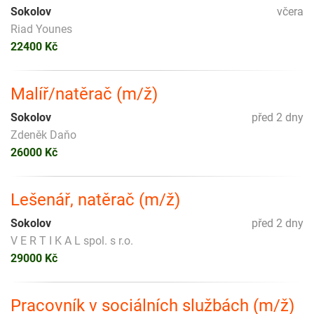
Sokolov
včera
Riad Younes
22400 Kč
Malíř/natěrač (m/ž)
Sokolov
před 2 dny
Zdeněk Daňo
26000 Kč
Lešenář, natěrač (m/ž)
Sokolov
před 2 dny
V E R T I K A L spol. s r.o.
29000 Kč
Pracovník v sociálních službách (m/ž)