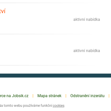
ví
aktivní nabídka
aktivní nabídka
erce na Jobsik.cz
Mapa stránek
Odstranění inzerátu
Na tomto webu používáme funkční
cookies