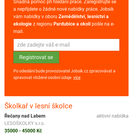
Snadná pomoc při hledání práce. Zaregistrujte se
a nepřijdete o žádné nové nabídky práce. Jobsik
vám nabídky v oboru
Zemědělství, lesnictví a
ekologie
z regionu
Pardubice a okolí
pošle na e-
mail.
Po odeslání bude provozovatel Jobsik.cz zpracovávat a
spravovat vložené osobní údaje.
více
Školkař v lesní školce
Řečany nad Labem
aktivní nabídka
LESOŠKOLKY s.r.o.
35000 - 45000 Kč