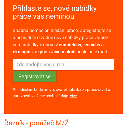
Přihlaste se, nové nabídky
práce vás neminou
Snadná pomoc při hledání práce. Zaregistrujte se
a nepřijdete o žádné nové nabídky práce. Jobsik
vám nabídky v oboru
Zemědělství, lesnictví a
ekologie
z regionu
Jičín a okolí
pošle na e-mail.
Po odeslání bude provozovatel Jobsik.cz zpracovávat a
spravovat vložené osobní údaje.
více
Řezník - porážeč M/Ž