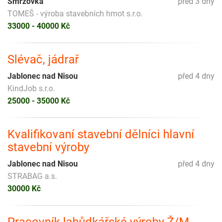
Smržovka
před 3 dny
TOMEŠ - výroba stavebních hmot s.r.o.
33000 - 40000 Kč
Slévač, jádrař
Jablonec nad Nisou
před 4 dny
KindJob s.r.o.
25000 - 35000 Kč
Kvalifikovaní stavební dělníci hlavní
stavební výroby
Jablonec nad Nisou
před 4 dny
STRABAG a.s.
30000 Kč
Pracovník lahůdkářské výroby Ž/M