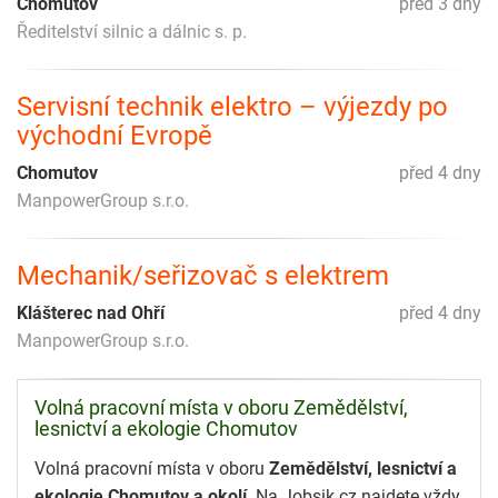
Chomutov
před 3 dny
Ředitelství silnic a dálnic s. p.
Servisní technik elektro – výjezdy po
východní Evropě
Chomutov
před 4 dny
ManpowerGroup s.r.o.
Mechanik/seřizovač s elektrem
Klášterec nad Ohří
před 4 dny
ManpowerGroup s.r.o.
Volná pracovní místa v oboru Zemědělství,
lesnictví a ekologie Chomutov
Volná pracovní místa v oboru
Zemědělství, lesnictví a
ekologie Chomutov a okolí
. Na Jobsik.cz najdete vždy