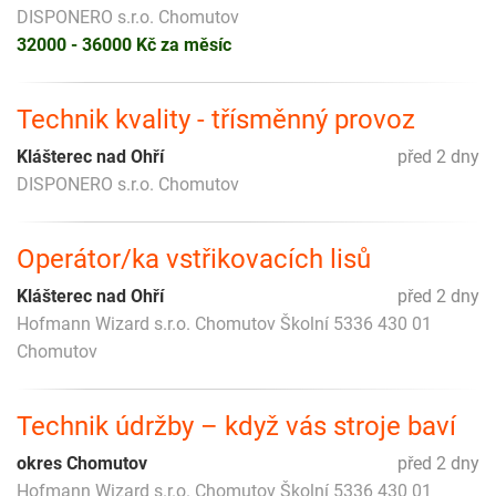
DISPONERO s.r.o. Chomutov
32000 - 36000 Kč za měsíc
Technik kvality - třísměnný provoz
Klášterec nad Ohří
před 2 dny
DISPONERO s.r.o. Chomutov
Operátor/ka vstřikovacích lisů
Klášterec nad Ohří
před 2 dny
Hofmann Wizard s.r.o. Chomutov Školní 5336 430 01
Chomutov
Technik údržby – když vás stroje baví
okres Chomutov
před 2 dny
Hofmann Wizard s.r.o. Chomutov Školní 5336 430 01