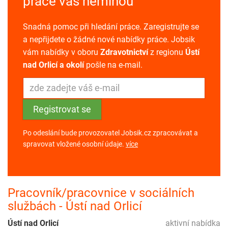
práce vás neminou
Snadná pomoc při hledání práce. Zaregistrujte se
a nepřijdete o žádné nové nabídky práce. Jobsik
vám nabídky v oboru
Zdravotnictví
z regionu
Ústí
nad Orlicí a okolí
pošle na e-mail.
Po odeslání bude provozovatel Jobsik.cz zpracovávat a
spravovat vložené osobní údaje.
více
Pracovník/pracovnice v sociálních
službách - Ústí nad Orlicí
Ústí nad Orlicí
aktivní nabídka