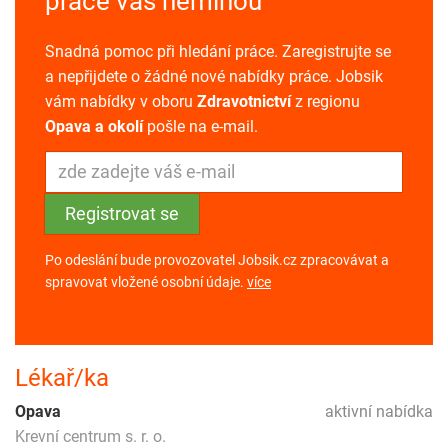
práce vás neminou
Snadná pomoc při hledání práce. Zaregistrujte se
a nepřijdete o žádné nové nabídky práce. Jobsik
vám nabídky v oboru
Zdravotnictví
z regionu
Opava a okolí
pošle na e-mail.
Po odeslání bude provozovatel Jobsik.cz zpracovávat a
spravovat vložené osobní údaje.
více
Lékař/ka
Opava
aktivní nabídka
Krevní centrum s. r. o.