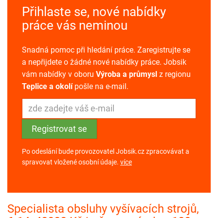
Přihlaste se, nové nabídky
práce vás neminou
Snadná pomoc při hledání práce. Zaregistrujte se
a nepřijdete o žádné nové nabídky práce. Jobsik
vám nabídky v oboru
Výroba a průmysl
z regionu
Teplice a okolí
pošle na e-mail.
Po odeslání bude provozovatel Jobsik.cz zpracovávat a
spravovat vložené osobní údaje.
více
Specialista obsluhy vyšívacích strojů,