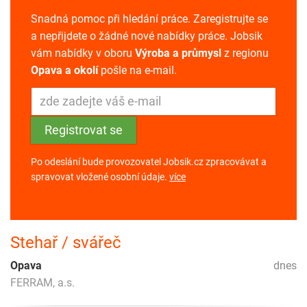
Snadná pomoc při hledání práce. Zaregistrujte se
a nepřijdete o žádné nové nabídky práce. Jobsik
vám nabídky v oboru
Výroba a průmysl
z regionu
Opava a okolí
pošle na e-mail.
Po odeslání bude provozovatel Jobsik.cz zpracovávat a
spravovat vložené osobní údaje.
více
Stehař / svářeč
Opava
dnes
FERRAM, a.s.