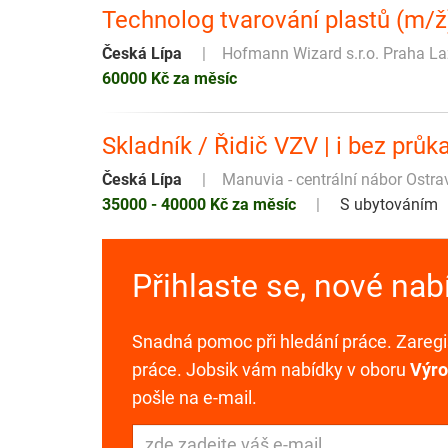
Technolog tvarování plastů (m/ž
Česká Lípa
Hofmann Wizard s.r.o. Praha L
60000 Kč za měsíc
Skladník / Řidič VZV | i bez prů
Česká Lípa
Manuvia - centrální nábor Ostra
35000 - 40000 Kč za měsíc
S ubytováním
Přihlaste se, nové na
Snadná pomoc při hledání práce. Zaregis
práce. Jobsik vám nabídky v oboru
Výro
pošle na e-mail.