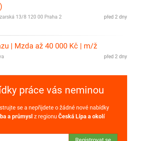
)
azarská 13/8 120 00 Praha 2
před 2 dny
kazu | Mzda až 40 000 Kč | m/ž
va
před 2 dny
bídky práce vás neminou
trujte se a nepřijdete o žádné nové nabídky
ba a průmysl
z regionu
Česká Lípa a okolí