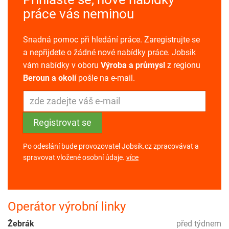
práce vás neminou
Snadná pomoc při hledání práce. Zaregistrujte se
a nepřijdete o žádné nové nabídky práce. Jobsik
vám nabídky v oboru
Výroba a průmysl
z regionu
Beroun a okolí
pošle na e-mail.
Po odeslání bude provozovatel Jobsik.cz zpracovávat a
spravovat vložené osobní údaje.
více
Operátor výrobní linky
Žebrák
před týdnem