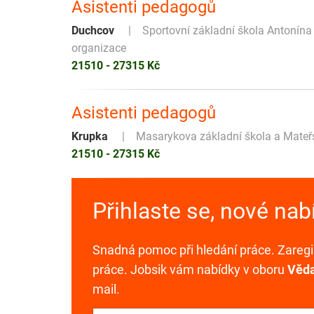
Asistenti pedagogů
Duchcov
Sportovní základní škola Antonín
organizace
21510 - 27315 Kč
Asistenti pedagogů
Krupka
Masarykova základní škola a Mateř
21510 - 27315 Kč
Přihlaste se, nové na
Snadná pomoc při hledání práce. Zaregis
práce. Jobsik vám nabídky v oboru
Věda
mail.