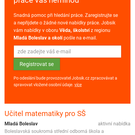
Snadná pomoc při hledání práce. Zaregistrujte se
a nepřijdete o žádné nové nabídky práce. Jobsik
vám nabídky v oboru
Věda, školství
z regionu
Mladá Boleslav a okolí
pošle na e-mail.
Po odeslání bude provozovatel Jobsik.cz zpracovávat a
spravovat vložené osobní údaje.
více
Učitel matematiky pro SŠ
Mladá Boleslav
aktivní nabídka
Boleslavská soukromá střední odborná škola a