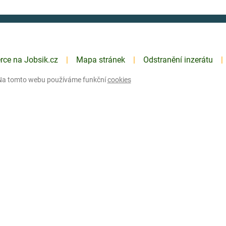
erce na Jobsik.cz
Mapa stránek
Odstranění inzerátu
Na tomto webu používáme funkční
cookies