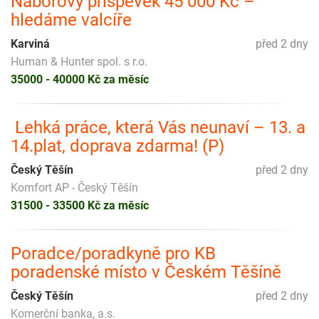
Náborový příspěvek 45 000 Kč –
hledáme valcíře
Karviná
před 2 dny
Human & Hunter spol. s r.o.
35000 - 40000 Kč za měsíc
️ Lehká práce, která Vás neunaví – 13. a
14.plat, doprava zdarma! (P)
Český Těšín
před 2 dny
Komfort AP - Český Těšín
31500 - 33500 Kč za měsíc
Poradce/poradkyně pro KB
poradenské místo v Českém Těšíně
Český Těšín
před 2 dny
Komerční banka, a.s.