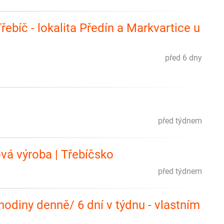
řebíč - lokalita Předín a Markvartice u
před 6 dny
před týdnem
vá výroba | Třebíčsko
před týdnem
 hodiny denně/ 6 dní v týdnu - vlastním