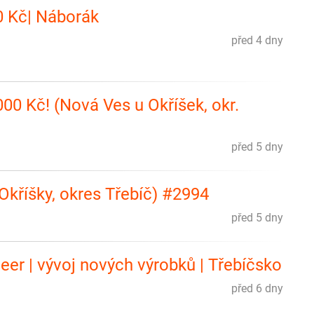
00 Kč| Náborák
před 4 dny
00 Kč! (Nová Ves u Okříšek, okr.
před 5 dny
(Okříšky, okres Třebíč) #2994
před 5 dny
er | vývoj nových výrobků | Třebíčsko
před 6 dny