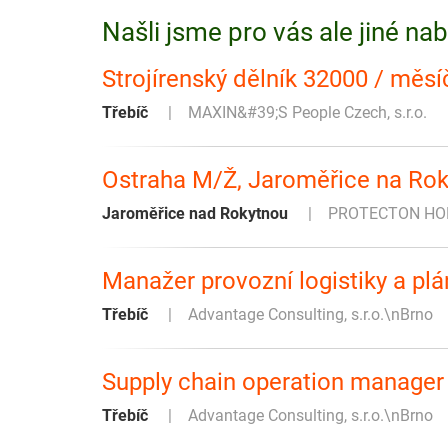
Našli jsme pro vás ale jiné na
Strojírenský dělník 32000 / měs
Třebíč
MAXIN&#39;S People Czech, s.r.o.
Ostraha M/Ž, Jaroměřice na Rok
Jaroměřice nad Rokytnou
PROTECTON HOLD
Manažer provozní logistiky a plá
Třebíč
Advantage Consulting, s.r.o.\nBrno
Supply chain operation manager 
Třebíč
Advantage Consulting, s.r.o.\nBrno