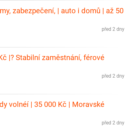
my, zabezpečení, | auto i domů | až 50
před 2 dny
č |? Stabilní zaměstnání, férové
před 2 dny
dy volnéí | 35 000 Kč | Moravské
před 2 dny