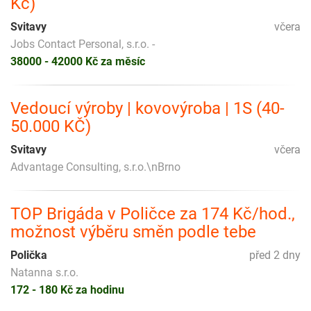
Kč)
Svitavy
včera
Jobs Contact Personal, s.r.o. -
38000 - 42000 Kč za měsíc
Vedoucí výroby | kovovýroba | 1S (40-
50.000 KČ)
Svitavy
včera
Advantage Consulting, s.r.o.\nBrno
TOP Brigáda v Poličce za 174 Kč/hod.,
možnost výběru směn podle tebe
Polička
před 2 dny
Natanna s.r.o.
172 - 180 Kč za hodinu