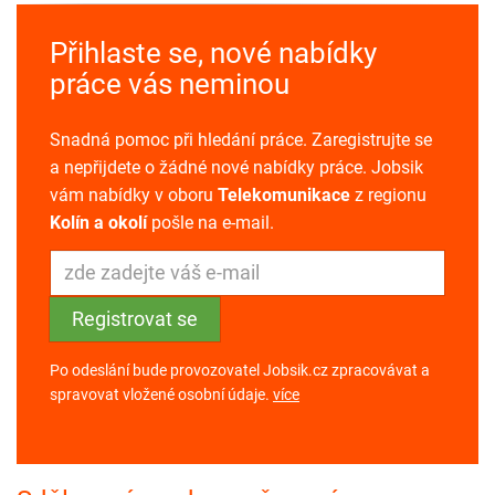
Přihlaste se, nové nabídky
práce vás neminou
Snadná pomoc při hledání práce. Zaregistrujte se
a nepřijdete o žádné nové nabídky práce. Jobsik
vám nabídky v oboru
Telekomunikace
z regionu
Kolín a okolí
pošle na e-mail.
Po odeslání bude provozovatel Jobsik.cz zpracovávat a
spravovat vložené osobní údaje.
více